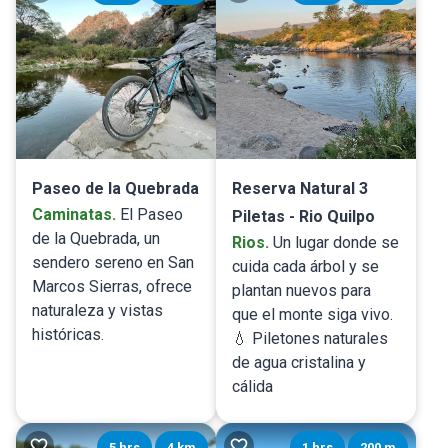
Paseo de la Quebrada
Reserva Natural 3
Caminatas
.
El Paseo
Piletas - Rio Quilpo
de la Quebrada, un
Rios
.
Un lugar donde se
sendero sereno en San
cuida cada árbol y se
Marcos Sierras, ofrece
plantan nuevos para
naturaleza y vistas
que el monte siga vivo.
históricas.
💧 Piletones naturales
de agua cristalina y
cálida
5 hrs
4 km
1 hrs
200 m