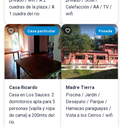
privado / wifi / A 2
privado / SUM /
cuadras de la plaza / A
Calefacción / AA / TV /
1 cuadra del rio
wifi
Casa particular
Posada
Casa Ricardo
Madre Tierra
Casa en Los Sauces. 2
Piscina / Jardín /
dormitorios apta para 5
Desayuno / Parque /
personas (vajilla y ropa
Hamacas paraguayas /
de cama) a 200mts del
Vista a los Cerros / wifi
río.