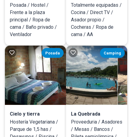
Posada / Hostel /
Totalmente equipadas /
Frente a la plaza
Cocina / Direct TV /
principal / Ropa de
Asador propio /
cama / Baño privado /
Cocheras / Ropa de
Ventilador
cama / AA
Posada
Camping
Cielo y tierra
La Quebrada
Hostería Vegetariana /
Proveeduria / Asadores
Parque de 1,5 has /
/ Mesas / Bancos /
Desayunos / Piscina /
Pileta semiolimpica /