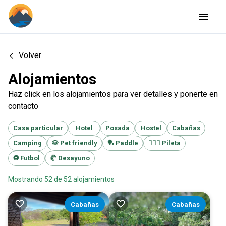
Volver
Alojamientos
Haz click en los alojamientos para ver detalles y ponerte en
contacto
Casa particular
Hotel
Posada
Hostel
Cabañas
Camping
🐶
Pet friendly
🏓
Paddle
🏊🏻‍♂️
Pileta
⚽️
Futbol
🥐
Desayuno
Mostrando
52
de
52
alojamientos
Cabañas
Cabañas