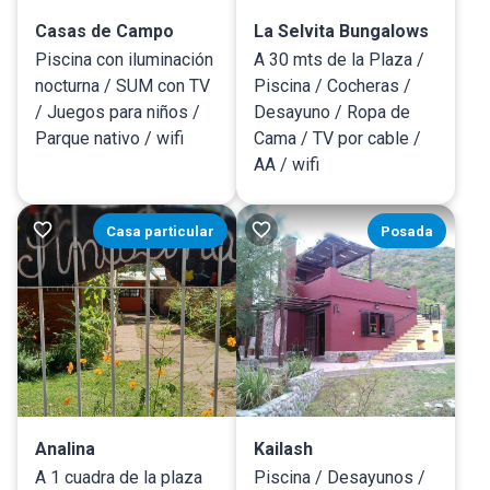
Casas de Campo
La Selvita Bungalows
Piscina con iluminación
A 30 mts de la Plaza /
nocturna / SUM con TV
Piscina / Cocheras /
/ Juegos para niños /
Desayuno / Ropa de
Parque nativo / wifi
Cama / TV por cable /
AA / wifi
Casa particular
Posada
Analina
Kailash
A 1 cuadra de la plaza
Piscina / Desayunos /